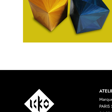
CUBES
Objets
ATELI
Marquet
PARIS 